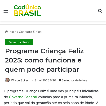
Menu
Pr
Início
/
Cadastro Único
Cadastro Único
Programa Criança Feliz
2025: como funciona e
quem pode participar
Wilson Spiler
31 jul 2025 6:30
6 minutos de leitura
O programa Criança Feliz é uma das principais iniciativas
do
Governo Federal
voltadas para a primeira infância,
período que vai da gestação até os seis anos de idade. A