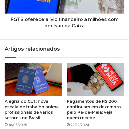
com
decisão
da
Caixa
FGTS oferece alívio financeiro a milhões com
decisão da Caixa
Artigos relacionados
Alegria do CLT: nova
Pagamentos de R$ 200
escala de trabalho anima
continuam em dezembro
profissionais de vários
pelo Pé-de-Meia: veja
setores no Brasil
quem recebe
18/05/2025
27/12/2024