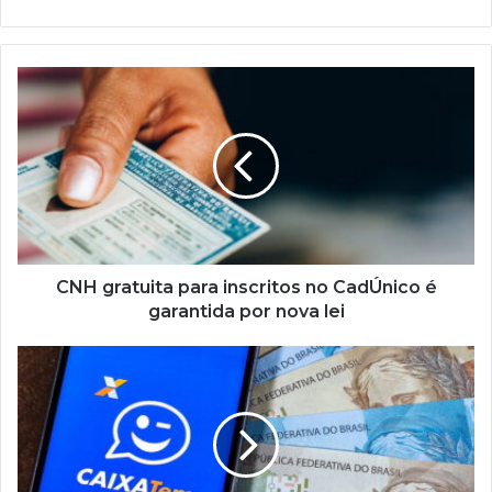
CNH
gratuita
para
inscritos
no
CadÚnico
é
garantida
por
nova
CNH gratuita para inscritos no CadÚnico é
lei
garantida por nova lei
FGTS
oferece
alívio
financeiro
a
milhões