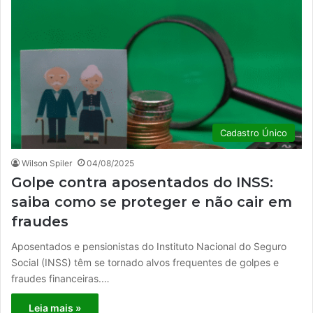
Cadastro Único
Wilson Spiler
04/08/2025
Golpe contra aposentados do INSS:
saiba como se proteger e não cair em
fraudes
Aposentados e pensionistas do Instituto Nacional do Seguro
Social (INSS) têm se tornado alvos frequentes de golpes e
fraudes financeiras.…
Leia mais »