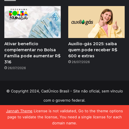
Ativar benefício
Auxílio-gás 2025: saiba
complementar no Bolsa
quem pode receber R$
Família pode aumentar R$
600 e extras
316
26/07/2026
26/07/2026
© Copyright 2024, CadÚnico Brasil - Site não oficial, sem vínculo
com o governo federal.
Sobre o CadÚnico Brasil
Equipe
Contato
Jannah Theme
License is not validated, Go to the theme options
page to validate the license, You need a single license for each
Política de Privacidade
domain name.