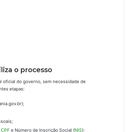
iliza o processo
al oficial do governo, sem necessidade de
ntes etapas:
ania.gov.br);
soais;
o
CPF
e Número de Inscrição Social (
NIS
);