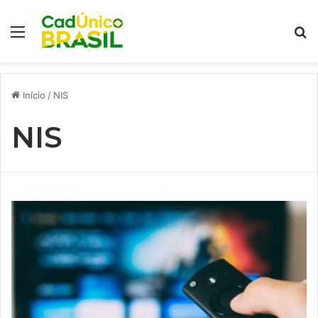
Menu
Pr
Início
/
NIS
NIS