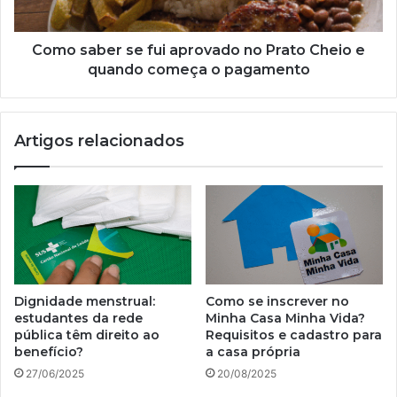
Cheio
e
quando
Como saber se fui aprovado no Prato Cheio e
começa
quando começa o pagamento
o
pagamento
Artigos relacionados
Dignidade menstrual:
Como se inscrever no
estudantes da rede
Minha Casa Minha Vida?
pública têm direito ao
Requisitos e cadastro para
benefício?
a casa própria
27/06/2025
20/08/2025