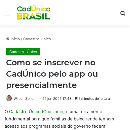
Menu
Pr
Início
/
Cadastro Único
Cadastro Único
Como se inscrever no
CadÚnico pelo app ou
presencialmente
Wilson Spiler
22 jun 2025 17:48
5 minutos de leitura
O
Cadastro Único (CadÚnico)
é uma ferramenta
fundamental para que famílias de baixa renda tenham
acesso aos programas sociais do governo federal,