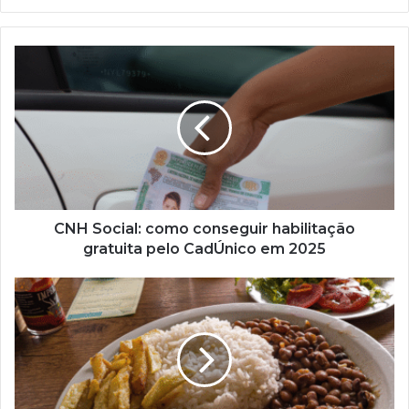
CNH
Social:
como
conseguir
habilitação
gratuita
pelo
CadÚnico
em
2025
CNH Social: como conseguir habilitação
gratuita pelo CadÚnico em 2025
Como
saber
se
fui
aprovado
no
Prato