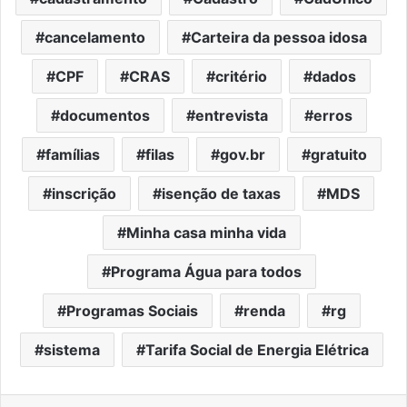
cancelamento
Carteira da pessoa idosa
CPF
CRAS
critério
dados
documentos
entrevista
erros
famílias
filas
gov.br
gratuito
inscrição
isenção de taxas
MDS
Minha casa minha vida
Programa Água para todos
Programas Sociais
renda
rg
sistema
Tarifa Social de Energia Elétrica