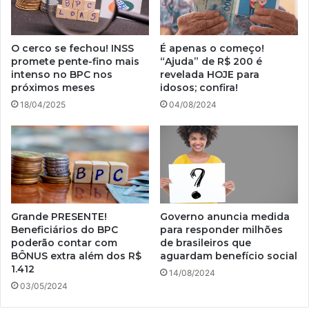
O cerco se fechou! INSS
É apenas o começo!
promete pente-fino mais
“Ajuda” de R$ 200 é
intenso no BPC nos
revelada HOJE para
próximos meses
idosos; confira!
18/04/2025
04/08/2024
Grande PRESENTE!
Governo anuncia medida
Beneficiários do BPC
para responder milhões
poderão contar com
de brasileiros que
BÔNUS extra além dos R$
aguardam benefício social
1.412
14/08/2024
03/05/2024