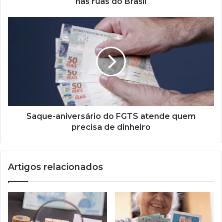
nas ruas do Brasil
Saque-
aniversário
do
FGTS
atende
quem
precisa
de
dinheiro
Saque-aniversário do FGTS atende quem
precisa de dinheiro
Artigos relacionados