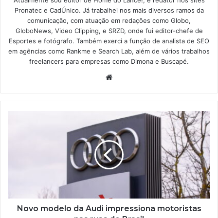
Pronatec e CadÚnico. Já trabalhei nos mais diversos ramos da
comunicação, com atuação em redações como Globo,
GloboNews, Video Clipping, e SRZD, onde fui editor-chefe de
Esportes e fotógrafo. Também exerci a função de analista de SEO
em agências como Rankme e Search Lab, além de vários trabalhos
freelancers para empresas como Dimona e Buscapé.
Website
Novo
modelo
da
Audi
impressiona
motoristas
nas
ruas
do
Brasil
Novo modelo da Audi impressiona motoristas