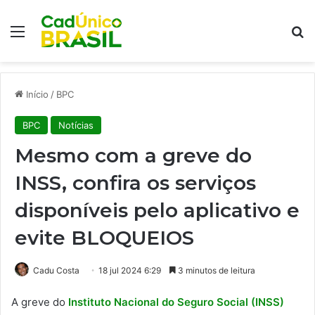
Menu
Pr
Início
/
BPC
BPC
Notícias
Mesmo com a greve do
INSS, confira os serviços
disponíveis pelo aplicativo e
evite BLOQUEIOS
Cadu Costa
18 jul 2024 6:29
3 minutos de leitura
A greve do
Instituto Nacional do Seguro Social (INSS)