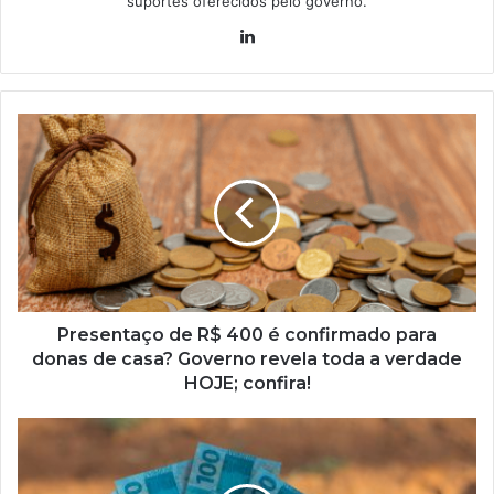
suportes oferecidos pelo governo.
Linkedin
Presentaço
de
R$
400
é
confirmado
para
donas
de
casa?
Presentaço de R$ 400 é confirmado para
Governo
donas de casa? Governo revela toda a verdade
revela
HOJE; confira!
toda
a
O
verdade
dinheiro
HOJE;
já