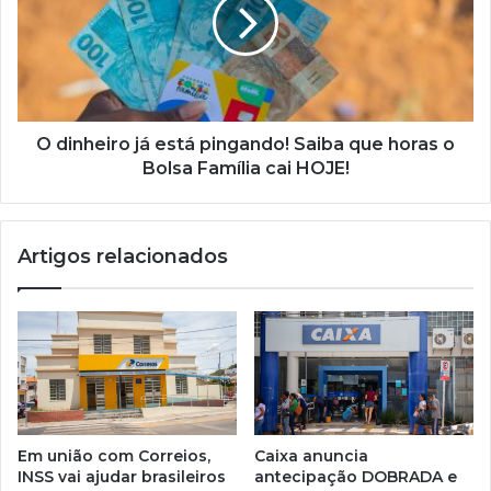
confira!
está
pingando!
Saiba
que
horas
o
Bolsa
O dinheiro já está pingando! Saiba que horas o
Família
Bolsa Família cai HOJE!
cai
HOJE!
Artigos relacionados
Em união com Correios,
Caixa anuncia
INSS vai ajudar brasileiros
antecipação DOBRADA e