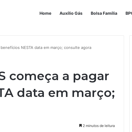
Home
Auxílio Gás
Bolsa Família
BP
 benefícios NESTA data em março; consulte agora
SS começa a pagar
TA data em março;
2 minutos de leitura