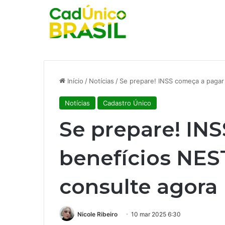
Início
/
Notícias
/
Se prepare! INSS começa a pagar
Notícias
Cadastro Único
Se prepare! IN
benefícios NES
consulte agora
Nicole Ribeiro
10 mar 2025 6:30