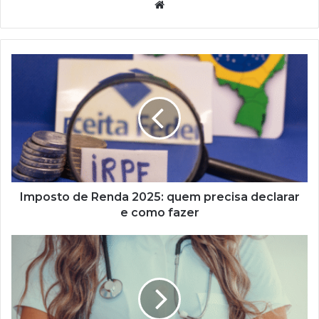
Website
Imposto
de
Renda
2025:
quem
precisa
declarar
e
como
fazer
Imposto de Renda 2025: quem precisa declarar
e como fazer
Perícia
médica
INSS:
como
consultar
o