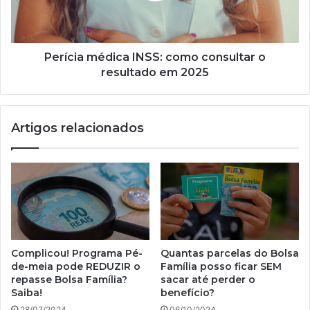
resultado
em
2025
Perícia médica INSS: como consultar o
resultado em 2025
Artigos relacionados
Complicou! Programa Pé-
Quantas parcelas do Bolsa
de-meia pode REDUZIR o
Família posso ficar SEM
repasse Bolsa Família?
sacar até perder o
Saiba!
benefício?
28/07/2024
06/10/2024