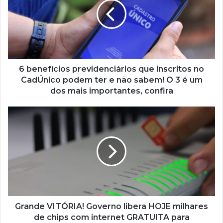
que
inscritos
no
CadÚnico
podem
ter
e
6 benefícios previdenciários que inscritos no
não
CadÚnico podem ter e não sabem! O 3 é um
sabem!
dos mais importantes, confira
O
3
Grande
é
VITÓRIA!
um
Governo
dos
libera
mais
HOJE
importantes,
milhares
confira
de
chips
com
internet
Grande VITÓRIA! Governo libera HOJE milhares
GRATUITA
de chips com internet GRATUITA para