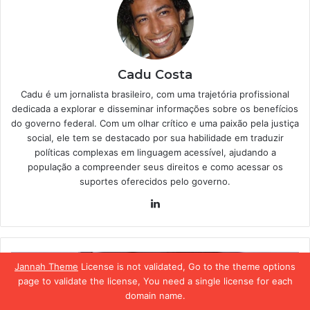
Cadu Costa
Cadu é um jornalista brasileiro, com uma trajetória profissional
dedicada a explorar e disseminar informações sobre os benefícios
do governo federal. Com um olhar crítico e uma paixão pela justiça
social, ele tem se destacado por sua habilidade em traduzir
políticas complexas em linguagem acessível, ajudando a
população a compreender seus direitos e como acessar os
suportes oferecidos pelo governo.
Linkedin
Caixa
Jannah Theme
License is not validated, Go to the theme options
não
page to validate the license, You need a single license for each
pensa
domain name.
duas
Facebook
X
WhatsApp
Telegram