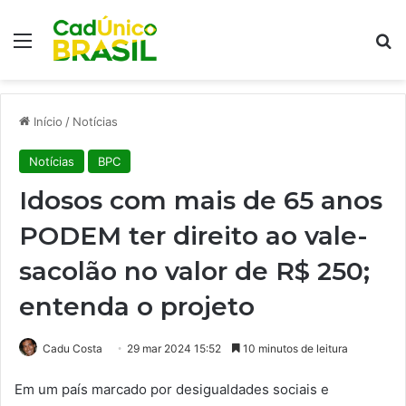
Menu
Pr
Início
/
Notícias
Notícias
BPC
Idosos com mais de 65 anos
PODEM ter direito ao vale-
sacolão no valor de R$ 250;
entenda o projeto
Cadu Costa
29 mar 2024 15:52
10 minutos de leitura
Em um país marcado por desigualdades sociais e