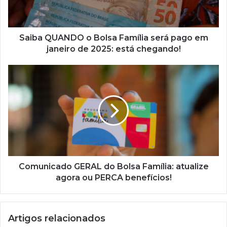
pago
em
janeiro
de
Saiba QUANDO o Bolsa Família será pago em
2025:
janeiro de 2025: está chegando!
está
chegando!
Comunicado
GERAL
do
Bolsa
Família:
atualize
agora
ou
PERCA
benefícios!
Comunicado GERAL do Bolsa Família: atualize
agora ou PERCA benefícios!
Artigos relacionados