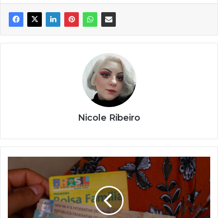
Nicole Ribeiro
Saiba
QUANDO
o
Bolsa
Família
será