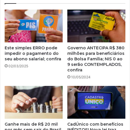
Este simples ERRO pode
Governo ANTECIPA R$ 380
impedir o pagamento do
milhões para beneficiários
seu abono salarial; confira
do Bolsa Família; NIS 0 ao
9 serão CONTEMPLADOS,
02/03/2025
confira
10/05/2024
Ganhe mais de R$ 20 mil
CadÚnico com benefícios
por mês sem sair do Brasil
INÉDITOS! Nova lei traz