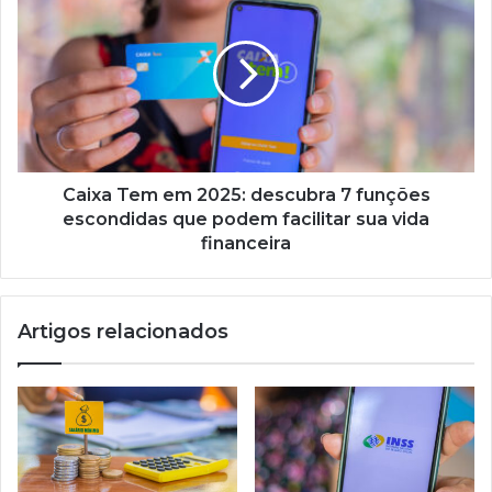
Tem
em
2025:
descubra
7
funções
escondidas
que
podem
Caixa Tem em 2025: descubra 7 funções
facilitar
escondidas que podem facilitar sua vida
sua
financeira
vida
financeira
Artigos relacionados