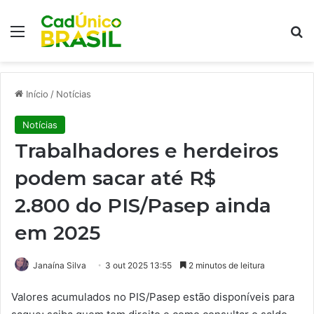
Menu
Pr
Início
/
Notícias
Notícias
Trabalhadores e herdeiros
podem sacar até R$
2.800 do PIS/Pasep ainda
em 2025
Janaína Silva
3 out 2025 13:55
2 minutos de leitura
Valores acumulados no PIS/Pasep estão disponíveis para