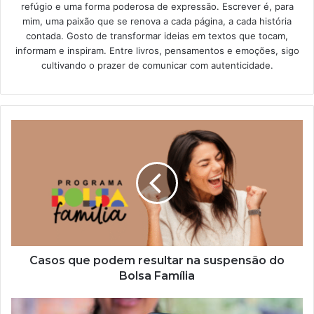
refúgio e uma forma poderosa de expressão. Escrever é, para
mim, uma paixão que se renova a cada página, a cada história
contada. Gosto de transformar ideias em textos que tocam,
informam e inspiram. Entre livros, pensamentos e emoções, sigo
cultivando o prazer de comunicar com autenticidade.
Casos
que
podem
resultar
na
suspensão
do
Bolsa
Família
Casos que podem resultar na suspensão do
Bolsa Família
Caixa