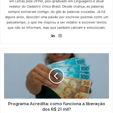
em Letras pela UFPel, pós-graduado em Linguagens e atual
redator do Cadastro Único Brasil. Desde criança, as palavras
sempre estiveram comigo, do gibi às palavras cruzadas. Já há
alguns anos, descobri uma paixão por escrever poemas como um
passatempo, o que me inspirou a ser redator e escrever textos
que não só informam, mas que também cativam e emocionam.
Linkedin
Instagram
Programa
Acredita:
como
funciona
a
liberação
dos
R$
21
mil?
Programa Acredita: como funciona a liberação
dos R$ 21 mil?