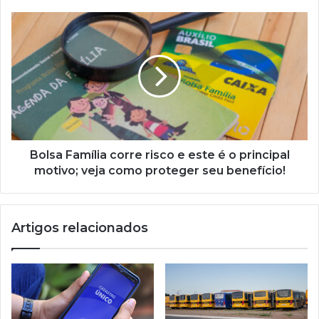
Bolsa
Família
corre
risco
e
este
é
o
principal
motivo;
Bolsa Família corre risco e este é o principal
veja
motivo; veja como proteger seu benefício!
como
proteger
seu
Artigos relacionados
benefício!