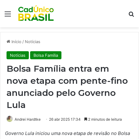
Menu
Pr
Início
/
Notícias
Notícias
Bolsa Família
Bolsa Família entra em
nova etapa com pente-fino
anunciado pelo Governo
Lula
Andrei Hardtke
26 abr 2025 17:34
2 minutos de leitura
Governo Lula iniciou uma nova etapa de revisão no Bolsa