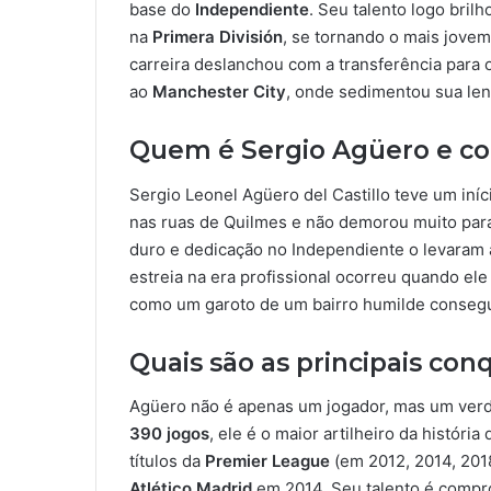
base do
Independiente
. Seu talento logo bril
na
Primera División
, se tornando o mais jovem
carreira deslanchou com a transferência para 
ao
Manchester City
, onde sedimentou sua len
Quem é Sergio Agüero e c
Sergio Leonel Agüero del Castillo teve um iní
nas ruas de Quilmes e não demorou muito para
duro e dedicação no Independiente o levaram 
estreia na era profissional ocorreu quando el
como um garoto de um bairro humilde consegu
Quais são as principais con
Agüero não é apenas um jogador, mas um verd
390 jogos
, ele é o maior artilheiro da históri
títulos da
Premier League
(em 2012, 2014, 201
Atlético Madrid
em 2014. Seu talento é compr