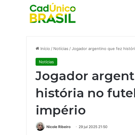
Início
/
Notícias
/
Jogador argentino que fez históri
Notícias
Jogador argent
história no fut
império
Nicole Ribeiro
29 jul 2025 21:50