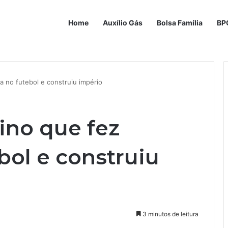
Home
Auxílio Gás
Bolsa Família
BP
a no futebol e construiu império
ino que fez
ebol e construiu
3 minutos de leitura