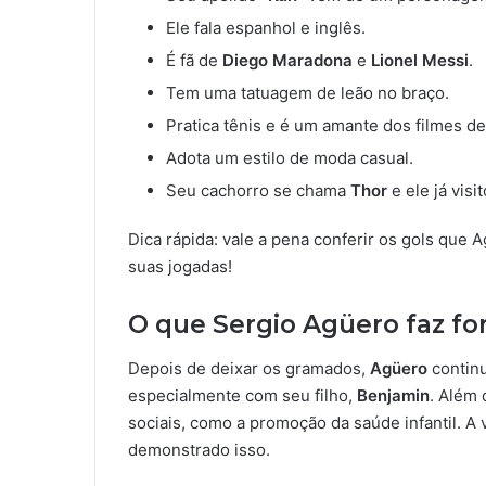
Ele fala espanhol e inglês.
É fã de
Diego Maradona
e
Lionel Messi
.
Tem uma tatuagem de leão no braço.
Pratica tênis e é um amante dos filmes de
Adota um estilo de moda casual.
Seu cachorro se chama
Thor
e ele já vis
Dica rápida: vale a pena conferir os gols que
suas jogadas!
O que Sergio Agüero faz fo
Depois de deixar os gramados,
Agüero
continu
especialmente com seu filho,
Benjamin
. Além 
sociais, como a promoção da saúde infantil. A
demonstrado isso.