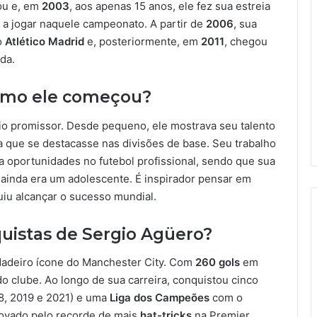
hou e, em
2003
, aos apenas 15 anos, ele fez sua estreia
 a jogar naquele campeonato. A partir de
2006
, sua
o
Atlético Madrid
e, posteriormente, em
2011
, chegou
da.
omo ele começou?
cio promissor. Desde pequeno, ele mostrava seu talento
 que se destacasse nas divisões de base. Seu trabalho
a oportunidades no futebol profissional, sendo que sua
e ainda era um adolescente. É inspirador pensar em
iu alcançar o sucesso mundial.
quistas de Sergio Agüero?
adeiro ícone do Manchester City. Com
260 gols
em
a do clube. Ao longo de sua carreira, conquistou cinco
8, 2019 e 2021) e uma
Liga dos Campeões
com o
ovado pelo recorde de mais
hat-tricks
na Premier