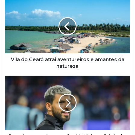
Vila
do
Ceará
atrai
aventureiros
e
amantes
da
natureza
Vila do Ceará atrai aventureiros e amantes da
natureza
Jogador
argentino
que
fez
história
no
futebol
e
construiu