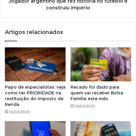
império
Jogador argentino que fez história no futebol e
construiu império
Artigos relacionados
Papo de especialistas: veja
Recado foi dado para
como ter PRIORIDADE na
quem vai receber Bolsa
restituição do Imposto de
Família este mês
Renda
06/03/2025
04/04/2025