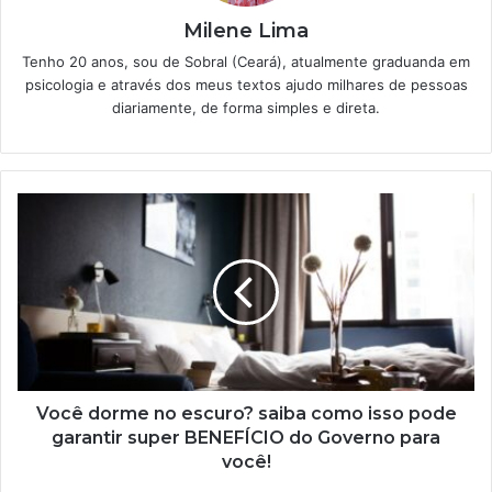
Milene Lima
Tenho 20 anos, sou de Sobral (Ceará), atualmente graduanda em
psicologia e através dos meus textos ajudo milhares de pessoas
diariamente, de forma simples e direta.
Você
dorme
no
escuro?
saiba
como
isso
pode
garantir
super
Você dorme no escuro? saiba como isso pode
BENEFÍCIO
garantir super BENEFÍCIO do Governo para
do
você!
Governo