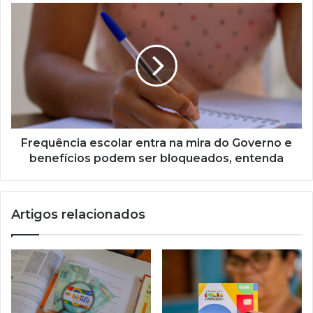
para
Frequência
você!
escolar
entra
na
mira
do
Governo
e
benefícios
podem
Frequência escolar entra na mira do Governo e
ser
benefícios podem ser bloqueados, entenda
bloqueados,
entenda
Artigos relacionados