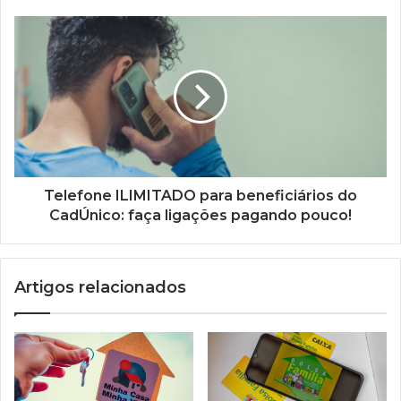
acabando
em
Telefone
breve
ILIMITADO
para
beneficiários
do
CadÚnico:
faça
ligações
pagando
pouco!
Telefone ILIMITADO para beneficiários do
CadÚnico: faça ligações pagando pouco!
Artigos relacionados