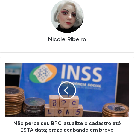
Nicole Ribeiro
Não
perca
seu
BPC,
atualize
o
cadastro
até
ESTA
data;
Não perca seu BPC, atualize o cadastro até
prazo
ESTA data; prazo acabando em breve