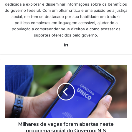
dedicada a explorar e disseminar informações sobre os benefícios
do governo federal. Com um olhar crítico e uma paixão pela justiça
social, ele tem se destacado por sua habilidade em traduzir
políticas complexas em linguagem acessível, ajudando a
população a compreender seus direitos e como acessar os
suportes oferecidos pelo governo.
Linkedin
Milhares
de
vagas
foram
abertas
neste
programa
social
do
Governo;
Milhares de vagas foram abertas neste
NIS
programa social do Governo; NIS