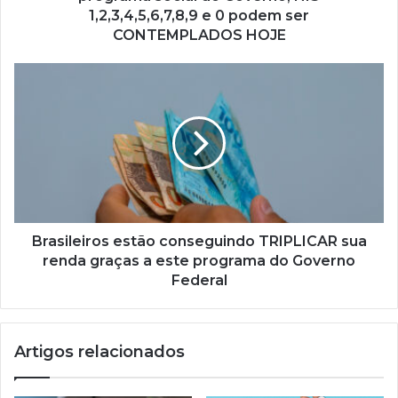
1,2,3,4,5,6,7,8,9
1,2,3,4,5,6,7,8,9 e 0 podem ser
e
CONTEMPLADOS HOJE
0
podem
Brasileiros
ser
estão
CONTEMPLADOS
conseguindo
HOJE
TRIPLICAR
sua
renda
graças
a
este
programa
Brasileiros estão conseguindo TRIPLICAR sua
do
renda graças a este programa do Governo
Governo
Federal
Federal
Artigos relacionados