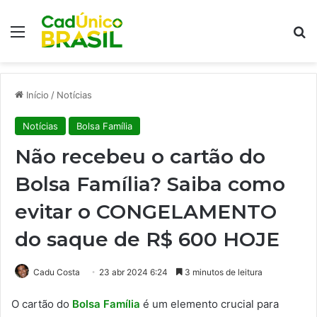
Menu
Pr
Início
/
Notícias
Notícias
Bolsa Família
Não recebeu o cartão do
Bolsa Família? Saiba como
evitar o CONGELAMENTO
do saque de R$ 600 HOJE
Cadu Costa
23 abr 2024 6:24
3 minutos de leitura
O cartão do
Bolsa Família
é um elemento crucial para