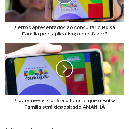
o
Bolsa
Família
pelo
aplicativo;
3 erros apresentados ao consultar o Bolsa
o
Família pelo aplicativo; o que fazer?
que
fazer?
Programe-
se!
Confira
o
horário
que
o
Bolsa
Família
será
Programe-se! Confira o horário que o Bolsa
depositado
Família será depositado AMANHÃ
AMANHÃ