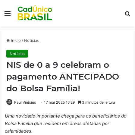
Menu
Pr
Início
/
Notícias
Notícias
NIS de 0 a 9 celebram o
pagamento ANTECIPADO
do Bolsa Família!
Raul Vinicius
17 mar 2025 16:29
3 minutos de leitura
Uma novidade importante chega para os beneficiários do
Bolsa Família que residem em áreas afetadas por
calamidades.