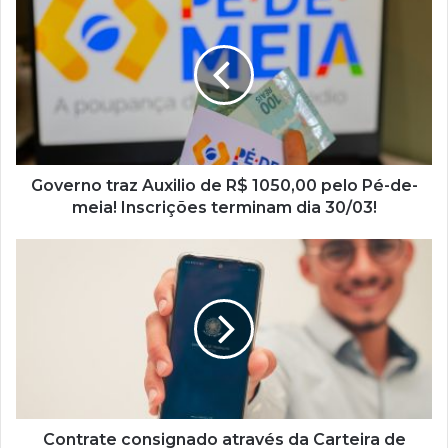
traz
Auxilio
de
R$
1050,00
pelo
Pé-
de-
meia!
Governo traz Auxilio de R$ 1050,00 pelo Pé-de-
Inscrições
meia! Inscrições terminam dia 30/03!
terminam
dia
Contrate
30/03!
consignado
através
da
Carteira
de
Trabalho
Digital:
mais
facilidade,
Contrate consignado através da Carteira de