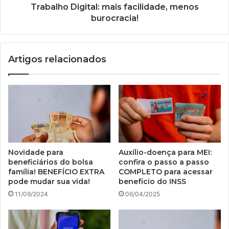
menos
Trabalho Digital: mais facilidade, menos
burocracia!
burocracia!
Artigos relacionados
Novidade para
Auxílio-doença para MEI:
beneficiários do bolsa
confira o passo a passo
família! BENEFÍCIO EXTRA
COMPLETO para acessar
pode mudar sua vida!
benefício do INSS
11/09/2024
06/04/2025