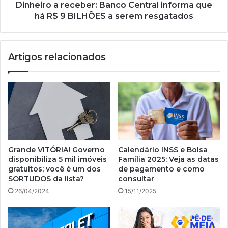
9
Dinheiro a receber: Banco Central informa que
BILHÕES
há R$ 9 BILHÕES a serem resgatados
a
serem
resgatados
Artigos relacionados
Grande VITÓRIA! Governo
Calendário INSS e Bolsa
disponibiliza 5 mil imóveis
Família 2025: Veja as datas
gratuitos; você é um dos
de pagamento e como
SORTUDOS da lista?
consultar
26/04/2024
15/11/2025