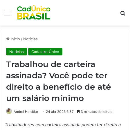
Menu
Pr
Início
/
Notícias
Notícias
Cadastro Único
Trabalhou de carteira
assinada? Você pode ter
direito a benefício de até
um salário mínimo
Andrei Hardtke
24 abr 2025 6:37
3 minutos de leitura
Trabalhadores com carteira assinada podem ter direito a