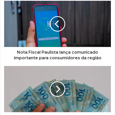
Nota
Fiscal
Paulista
lança
comunicado
importante
para
consumidores
da
região
Nota Fiscal Paulista lança comunicado
importante para consumidores da região
Dinheiro
a
receber:
Banco
Central
informa
que
há
R$