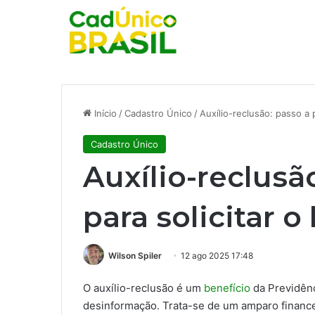
Início
/
Cadastro Único
/
Auxílio-reclusão: passo a 
Cadastro Único
Auxílio-reclusã
para solicitar o
Wilson Spiler
12 ago 2025 17:48
O auxílio-reclusão é um
benefício
da Previdênc
desinformação. Trata-se de um amparo finance