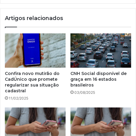
de
17
Artigos relacionados
de
fevereiro;
veja
critérios!
Confira novo mutirão do
CNH Social disponível de
CadÚnico que promete
graça em 16 estados
regularizar sua situação
brasileiros
cadastral
03/08/2025
11/02/2025