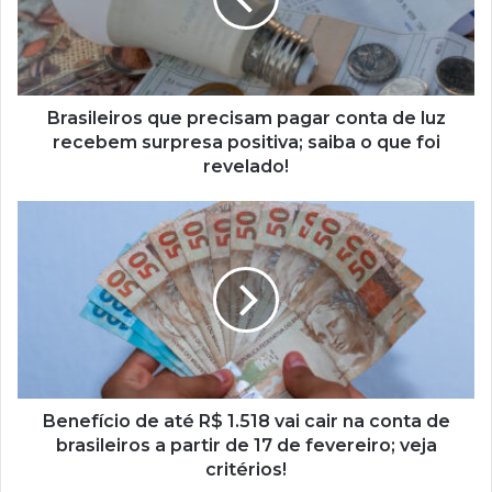
conta
de
luz
recebem
surpresa
positiva;
Brasileiros que precisam pagar conta de luz
saiba
recebem surpresa positiva; saiba o que foi
o
revelado!
que
foi
Benefício
revelado!
de
até
R$
1.518
vai
cair
na
conta
de
Benefício de até R$ 1.518 vai cair na conta de
brasileiros
brasileiros a partir de 17 de fevereiro; veja
a
critérios!
partir