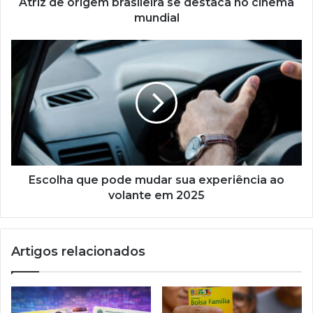
Atriz de origem brasileira se destaca no cinema
mundial
Escolha
que
pode
mudar
sua
experiência
ao
volante
em
2025
Escolha que pode mudar sua experiência ao
volante em 2025
Artigos relacionados