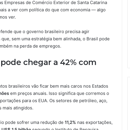
das Empresas de Comércio Exterior de Santa Catarina
ais a ver com política do que com economia — algo
mos ver.
fende que o governo brasileiro precisa agir
a que, sem uma estratégia bem alinhada, o Brasil pode
 também na perda de empregos.
 pode chegar a 42% com
dutos brasileiros vão ficar bem mais caros nos Estados
lhões
em preços anuais. Isso significa que corremos o
ortações para os EUA. Os setores de petróleo, aço,
s mais atingidos.
ínio pode sofrer uma redução de
11,2%
nas exportações,
e
US$ 1,5 bilhão
segundo o Instituto de Pesquisa