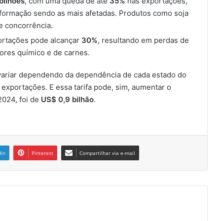
bilhões
, com uma queda de até
35%
nas exportações,
nsformação sendo as mais afetadas. Produtos como soja
e concorrência.
portações pode alcançar
30%
, resultando em perdas de
tores químico e de carnes.
variar dependendo da dependência de cada estado do
exportações. E essa tarifa pode, sim, aumentar o
2024, foi de
US$ 0,9 bilhão
.
din
Pinterest
Compartilhar via e-mail