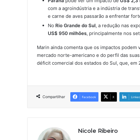
Paraná
pode ver um impacto de
US$ 2,3 
com a agroindústria e a indústria de tra
e carne de aves passarão a enfrentar fort
No
Rio Grande do Sul
, a redução nas ex
US$ 950 milhões
, principalmente nos se
Marin ainda comenta que os impactos podem 
mercado norte-americano e do perfil das suas 
déficit comercial dos estados do Sul, que, em 
Compartilhar
Facebook
X
Linke
Nicole Ribeiro