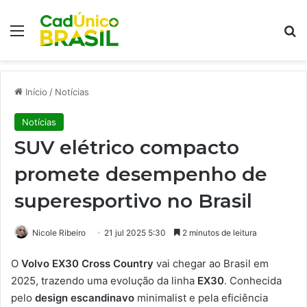
Menu
Pr
Início
/
Notícias
Notícias
SUV elétrico compacto
promete desempenho de
superesportivo no Brasil
Nicole Ribeiro
21 jul 2025 5:30
2 minutos de leitura
O
Volvo EX30 Cross Country
vai chegar ao Brasil em
2025, trazendo uma evolução da linha
EX30
. Conhecida
pelo
design escandinavo
minimalist e pela eficiência