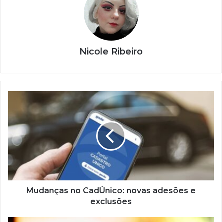
Nicole Ribeiro
Mudanças
no
CadÚnico:
novas
adesões
e
exclusões
Mudanças no CadÚnico: novas adesões e
exclusões
Motoristas