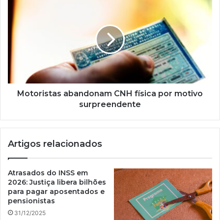
abandonam
CNH
física
por
motivo
surpreendente
Motoristas abandonam CNH física por motivo
surpreendente
Artigos relacionados
Atrasados do INSS em
2026: Justiça libera bilhões
para pagar aposentados e
pensionistas
31/12/2025