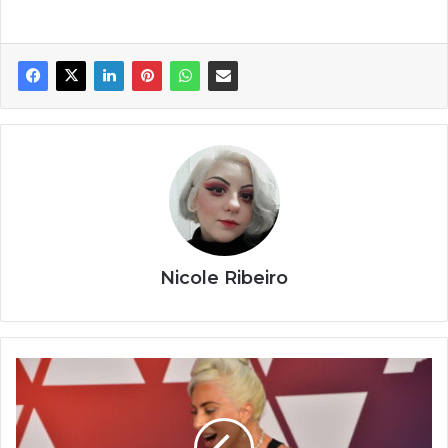
Nicole Ribeiro
A
estrela
pop
que