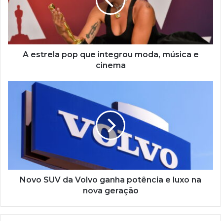
integrou
moda,
música
e
cinema
A estrela pop que integrou moda, música e
cinema
Novo
SUV
da
Volvo
ganha
potência
e
luxo
na
nova
Novo SUV da Volvo ganha potência e luxo na
geração
nova geração