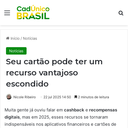
Menu
Pr
Início
/
Notícias
Notícias
Seu cartão pode ter um
recurso vantajoso
escondido
Nicole Ribeiro
22 jul 2025 14:50
2 minutos de leitura
Muita gente já ouviu falar em
cashback
e
recompensas
digitais
, mas em 2025, esses recursos se tornaram
indispensáveis nos aplicativos financeiros e cartões de