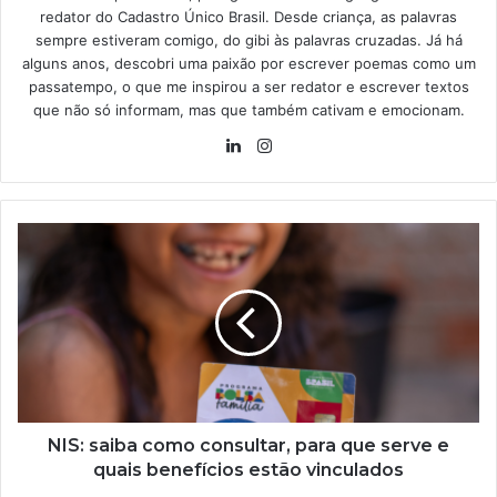
redator do Cadastro Único Brasil. Desde criança, as palavras
sempre estiveram comigo, do gibi às palavras cruzadas. Já há
alguns anos, descobri uma paixão por escrever poemas como um
passatempo, o que me inspirou a ser redator e escrever textos
que não só informam, mas que também cativam e emocionam.
Linkedin
Instagram
NIS:
saiba
como
consultar,
para
que
serve
e
quais
benefícios
NIS: saiba como consultar, para que serve e
estão
quais benefícios estão vinculados
vinculados