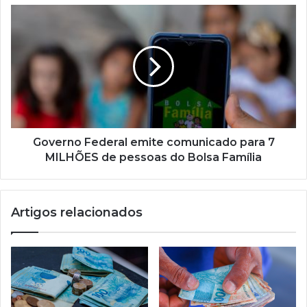
Governo
Federal
emite
comunicado
para
7
MILHÕES
de
pessoas
do
Governo Federal emite comunicado para 7
Bolsa
MILHÕES de pessoas do Bolsa Família
Família
Artigos relacionados