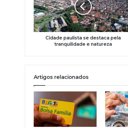
destaca
pela
tranquilidade
e
natureza
Cidade paulista se destaca pela
tranquilidade e natureza
Artigos relacionados