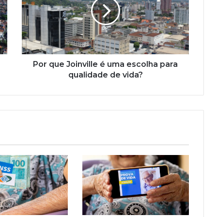
é
uma
escolha
para
qualidade
de
vida?
Por que Joinville é uma escolha para
qualidade de vida?