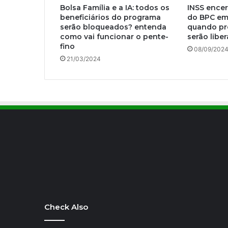
Bolsa Família e a IA: todos os
INSS ence
beneficiários do programa
do BPC em
serão bloqueados? entenda
quando pr
como vai funcionar o pente-
serão libe
fino
08/09/202
21/03/2024
Check Also