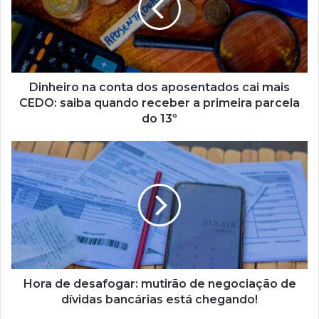
aposentados
cai
mais
CEDO:
saiba
quando
Dinheiro na conta dos aposentados cai mais
receber
CEDO: saiba quando receber a primeira parcela
a
do 13º
primeira
parcela
Hora
do
de
13º
desafogar:
mutirão
de
negociação
de
dívidas
bancárias
está
Hora de desafogar: mutirão de negociação de
chegando!
dívidas bancárias está chegando!