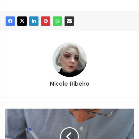
Nicole Ribeiro
O
que
é
Encceja:
entenda