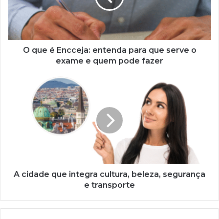
para
que
serve
o
exame
O que é Encceja: entenda para que serve o
e
exame e quem pode fazer
quem
pode
A
fazer
cidade
que
integra
cultura,
beleza,
segurança
e
transporte
A cidade que integra cultura, beleza, segurança
e transporte