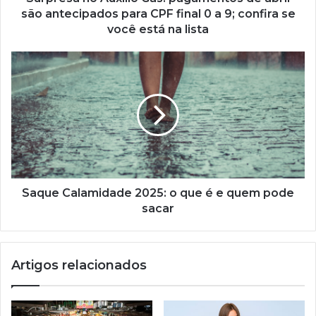
CPF
são antecipados para CPF final 0 a 9; confira se
final
você está na lista
0
a
Saque
9;
Calamidade
confira
2025:
se
o
você
que
está
é
na
e
lista
quem
pode
sacar
Saque Calamidade 2025: o que é e quem pode
sacar
Artigos relacionados