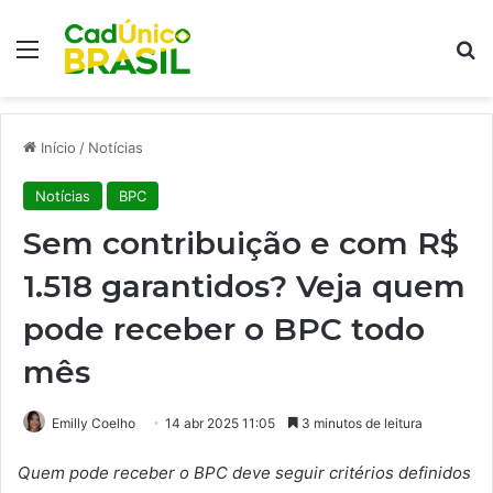
Menu
Pr
Início
/
Notícias
Notícias
BPC
Sem contribuição e com R$
1.518 garantidos? Veja quem
pode receber o BPC todo
mês
Emilly Coelho
14 abr 2025 11:05
3 minutos de leitura
Quem pode receber o BPC deve seguir critérios definidos