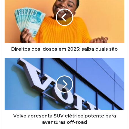
dos
idosos
em
2025:
saiba
quais
são
Direitos dos idosos em 2025: saiba quais são
Volvo
apresenta
SUV
elétrico
potente
para
aventuras
off-
road
Volvo apresenta SUV elétrico potente para
aventuras off-road