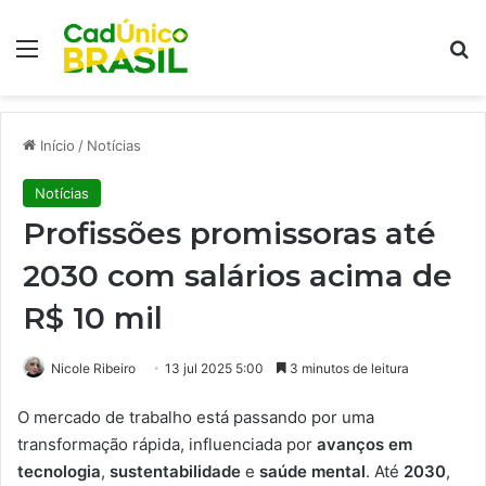
Menu
Pr
Início
/
Notícias
Notícias
Profissões promissoras até
2030 com salários acima de
R$ 10 mil
Nicole Ribeiro
13 jul 2025 5:00
3 minutos de leitura
O mercado de trabalho está passando por uma
transformação rápida, influenciada por
avanços em
tecnologia
,
sustentabilidade
e
saúde mental
. Até
2030
,