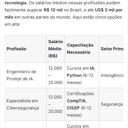
tecnologia
. Os salários médios nessas profissões podem
facilmente superar
R$ 10 mil
no Brasil, e até
US$ 5 mil por
mês
em outras partes do mundo. Aqui estão cinco opções
em alta:
Salário
Capacitação
Profissão
Médio
Setor Princip
Necessária
(R$)
12.000
Cursos em
IA
,
Engenheiro de
–
Python
(6-12
Inteligência Ar
Prompt de IA
25.000
meses)
Certificações
12.000
Especialista em
CompTIA
,
–
Segurança Di
Cibersegurança
CISSP
(6-12
20.000
meses)
Cursos em