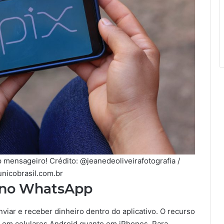
 mensageiro! Crédito: @jeanedeoliveirafotografia /
unicobrasil.com.br
x no WhatsApp
iar e receber dinheiro dentro do aplicativo. O recurso
o em celulares Android quanto em iPhones. Para