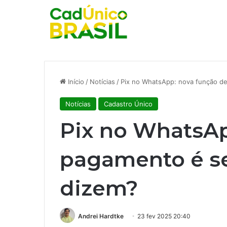
Início
/
Notícias
/
Pix no WhatsApp: nova função d
Notícias
Cadastro Único
Pix no WhatsAp
pagamento é s
dizem?
Andrei Hardtke
23 fev 2025 20:40