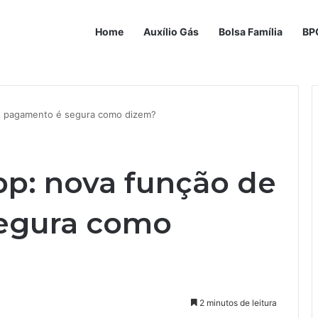
Home
Auxílio Gás
Bolsa Família
BP
e pagamento é segura como dizem?
p: nova função de
egura como
2 minutos de leitura