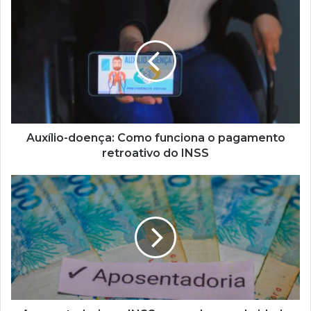
Auxílio-
doença:
Como
funciona
o
pagamento
retroativo
do
INSS
Auxílio-doença: Como funciona o pagamento
retroativo do INSS
Aposentadoria
no
INSS:
as
mudanças
de
idade
e
tempo