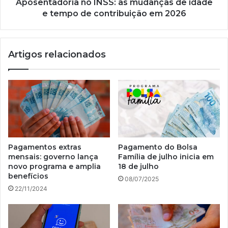
de
Aposentadoria no INSS: as mudanças de idade
contribuição
e tempo de contribuição em 2026
em
2026
Artigos relacionados
Pagamentos extras
Pagamento do Bolsa
mensais: governo lança
Família de julho inicia em
novo programa e amplia
18 de julho
benefícios
08/07/2025
22/11/2024