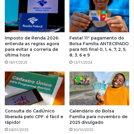
Imposto de Renda 2026:
Festa! 11º pagamento do
entenda as regras agora
Bolsa Família ANTECIPADO
para evitar a correria de
para NIS final 0, 1, 4, 7, 2, 5,
última hora
8, 3, 6 e 9
19/11/2025
13/11/2024
Consulta do CadÚnico
Calendário do Bolsa
liberada pelo CPF: é fácil e
Família para novembro de
rápido!
2025 divulgado
08/01/2025
30/10/2025