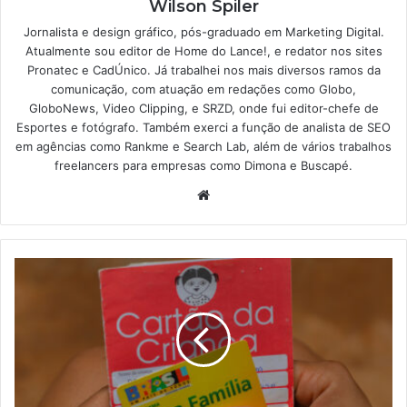
Wilson Spiler
Jornalista e design gráfico, pós-graduado em Marketing Digital.
Atualmente sou editor de Home do Lance!, e redator nos sites
Pronatec e CadÚnico. Já trabalhei nos mais diversos ramos da
comunicação, com atuação em redações como Globo,
GloboNews, Video Clipping, e SRZD, onde fui editor-chefe de
Esportes e fotógrafo. Também exerci a função de analista de SEO
em agências como Rankme e Search Lab, além de vários trabalhos
freelancers para empresas como Dimona e Buscapé.
Website
Bolsa
Família
prorroga
em
mais
10
DIAS
o