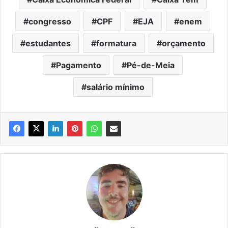
congresso
CPF
EJA
enem
estudantes
formatura
orçamento
Pagamento
Pé-de-Meia
salário mínimo