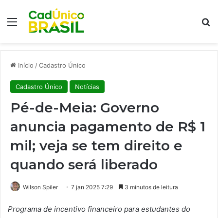
Menu
Pr
Início
/
Cadastro Único
Cadastro Único
Notícias
Pé-de-Meia: Governo
anuncia pagamento de R$ 1
mil; veja se tem direito e
quando será liberado
Wilson Spiler
7 jan 2025 7:29
3 minutos de leitura
Programa de incentivo financeiro para estudantes do