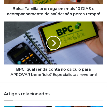
acompanhamento
de
Bolsa Família prorroga em mais 10 DIAS o
saúde:
acompanhamento de saúde: não perca tempo!
não
perca
BPC:
tempo!
qual
renda
conta
no
cálculo
para
APROVAR
benefício?
Especialistas
BPC: qual renda conta no cálculo para
revelam!
APROVAR benefício? Especialistas revelam!
Artigos relacionados