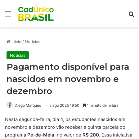
Menu
Pr
Início
/
Notícias
Notícias
Pagamento disponível para
nascidos em novembro e
dezembro
Diego Marques
5 ago 2025 19:50
1 minuto de leitura
Nesta segunda-feira, dia 4, os estudantes nascidos em
novembro e dezembro vão receber a quinta parcela do
programa
Pé-de-Meia
, no valor de
R$ 200
. Essa iniciativa