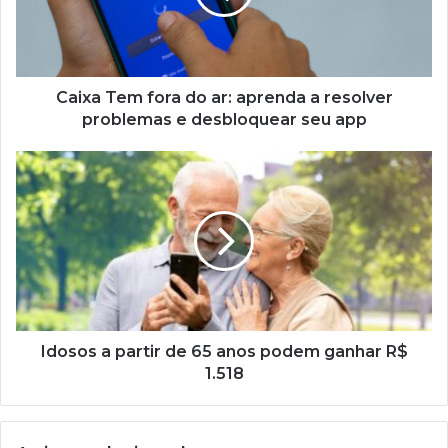
aprenda
a
resolver
problemas
e
Caixa Tem fora do ar: aprenda a resolver
desbloquear
problemas e desbloquear seu app
seu
app
Idosos
a
partir
de
65
anos
podem
ganhar
R$
1.518
Idosos a partir de 65 anos podem ganhar R$
1.518