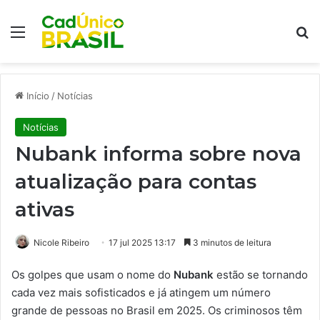
Menu
Pr
Início
/
Notícias
Notícias
Nubank informa sobre nova
atualização para contas
ativas
Nicole Ribeiro
17 jul 2025 13:17
3 minutos de leitura
Os golpes que usam o nome do
Nubank
estão se tornando
cada vez mais sofisticados e já atingem um número
grande de pessoas no Brasil em 2025. Os criminosos têm