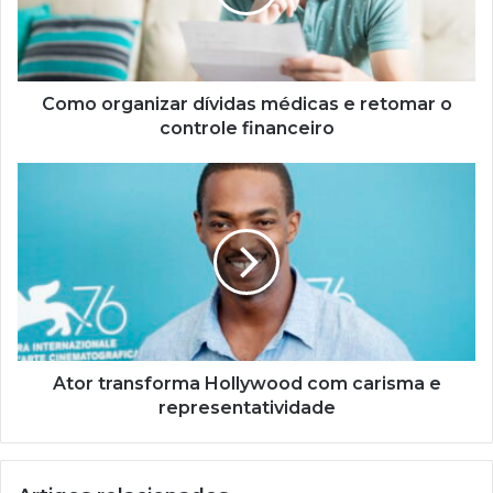
retomar
o
controle
financeiro
Como organizar dívidas médicas e retomar o
controle financeiro
Ator
transforma
Hollywood
com
carisma
e
representatividade
Ator transforma Hollywood com carisma e
representatividade