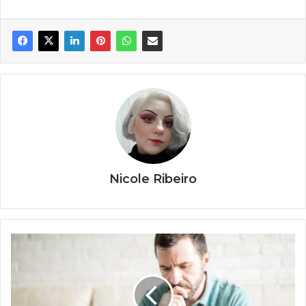
Nicole Ribeiro
Como
organizar
dívidas
médicas
e