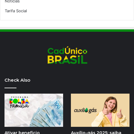
Notícias
Tarifa Social
Check Also
Ativar benefício
Auxílio-gás 2025: saiba