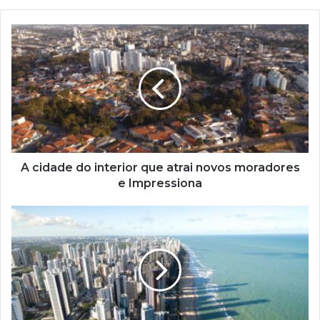
A
cidade
do
interior
que
atrai
novos
moradores
e
Impressiona
A cidade do interior que atrai novos moradores
e Impressiona
Cidade
nordestina
atrai
quem
busca
sol
e
qualidade