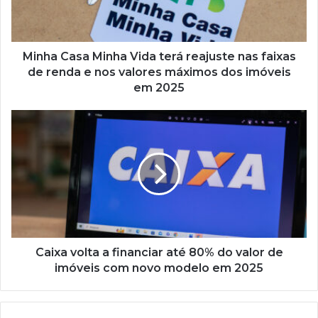
nas
faixas
de
renda
Minha Casa Minha Vida terá reajuste nas faixas
e
de renda e nos valores máximos dos imóveis
nos
em 2025
valores
máximos
Caixa
dos
volta
imóveis
a
em
financiar
2025
até
80%
do
valor
de
imóveis
Caixa volta a financiar até 80% do valor de
com
imóveis com novo modelo em 2025
novo
modelo
em