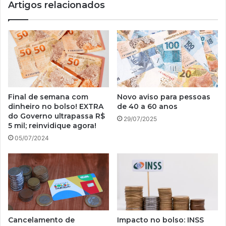
Artigos relacionados
2025
Final de semana com
Novo aviso para pessoas
dinheiro no bolso! EXTRA
de 40 a 60 anos
do Governo ultrapassa R$
29/07/2025
5 mil; reinvidique agora!
05/07/2024
Cancelamento de
Impacto no bolso: INSS