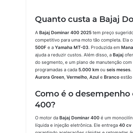
Quanto custa a Bajaj 
A
Bajaj Dominar 400 2025
tem preço sugerid
competitivo para uma moto tão completa. Ela
500F
e a
Yamaha MT-03
. Produzida em
Mana
ajuda a reduzir custos. Além disso, a
Bajaj
ofer
do segmento, e um plano de manutenção com 
programadas a cada
5.000 km
ou
seis meses
.
Aurora Green
,
Vermelho
,
Azul
e
Branco
estão 
Como é o desempenho e
400?
O motor da
Bajaj Dominar 400
é um monocilín
líquida e injeção eletrônica. Ele entrega
40 cv
garantindo acelerações rápidas e retomadas á