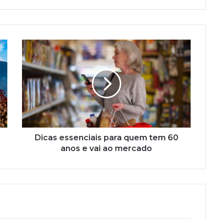
Dicas
essenciais
para
quem
tem
60
anos
e
vai
ao
Dicas essenciais para quem tem 60
mercado
anos e vai ao mercado