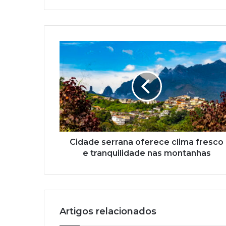
Cidade
serrana
oferece
clima
fresco
e
tranquilidade
nas
montanhas
Cidade serrana oferece clima fresco
e tranquilidade nas montanhas
Artigos relacionados