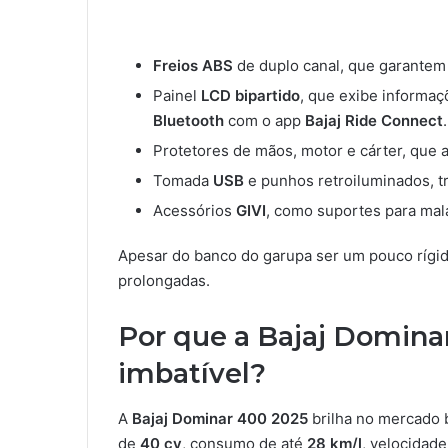
Freios ABS
de duplo canal, que garantem
Painel
LCD bipartido
, que exibe informa
Bluetooth
com o app
Bajaj Ride Connect
.
Protetores de mãos, motor e cárter, que
Tomada
USB
e punhos retroiluminados, t
Acessórios
GIVI
, como suportes para mala
Apesar do banco do garupa ser um pouco rígido
prolongadas.
Por que a Bajaj Domina
imbatível?
A
Bajaj Dominar 400 2025
brilha no mercado b
de
40 cv
, consumo de até
28 km/l
, velocidad