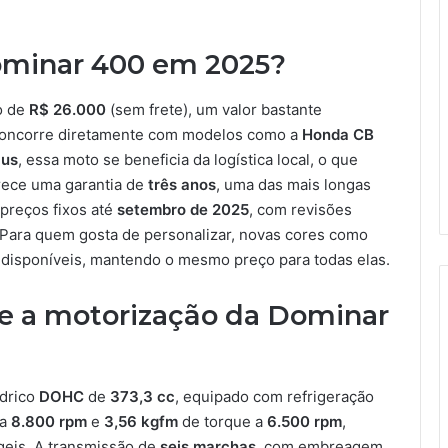
Dominar 400 em 2025?
o de
R$ 26.000
(sem frete), um valor bastante
 concorre diretamente com modelos como a
Honda CB
us
, essa moto se beneficia da logística local, o que
ece uma garantia de
três anos
, uma das mais longas
preços fixos até
setembro de 2025
, com revisões
 Para quem gosta de personalizar, novas cores como
disponíveis, mantendo o mesmo preço para todas elas.
 a motorização da Dominar
drico
DOHC
de
373,3 cc
, equipado com refrigeração
a
8.800 rpm
e
3,56 kgfm
de torque a
6.500 rpm
,
geis. A transmissão de
seis marchas
, com embreagem