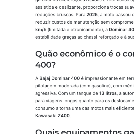
assistida e deslizante, proporciona trocas sua
reduções bruscas. Para
2025
, a moto passou d
reduzir custos de manutenção sem comprome
km/h
(limitada eletronicamente), a
Dominar 4
estabilidade graças ao chassi reforçado e à su
Quão econômico é o co
400?
A
Bajaj Dominar 400
é impressionante em te
pilotagem moderada (com gasolina), com médi
agressiva. Com um tanque de
13 litros
, a aut
para viagens longas quanto para os deslocame
consumo a torna uma das motos mais eficientes
Kawasaki Z400
.
Quais equipamentos ga