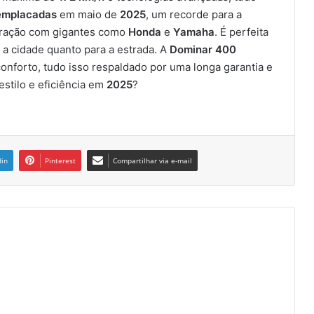
 emplacadas
em maio de
2025
, um recorde para a
aração com gigantes como
Honda
e
Yamaha
. É perfeita
 a cidade quanto para a estrada. A
Dominar 400
forto, tudo isso respaldado por uma longa garantia e
estilo e eficiência em
2025
?
din
Pinterest
Compartilhar via e-mail