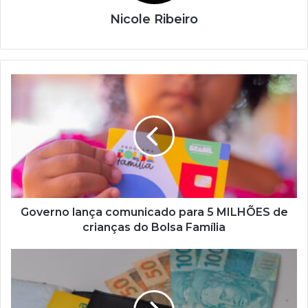
Nicole Ribeiro
Governo
lança
comunicado
para
5
MILHÕES
de
crianças
do
Bolsa
Governo lança comunicado para 5 MILHÕES de
Família
crianças do Bolsa Família
Conheça
TODOS
os
benefícios