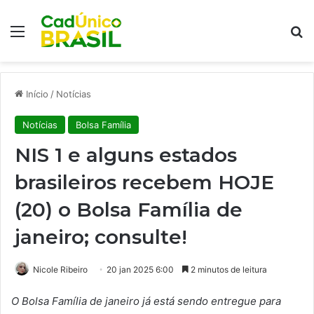
Menu
Pr
Início
/
Notícias
Notícias
Bolsa Família
NIS 1 e alguns estados
brasileiros recebem HOJE
(20) o Bolsa Família de
janeiro; consulte!
Nicole Ribeiro
20 jan 2025 6:00
2 minutos de leitura
O Bolsa Família de janeiro já está sendo entregue para