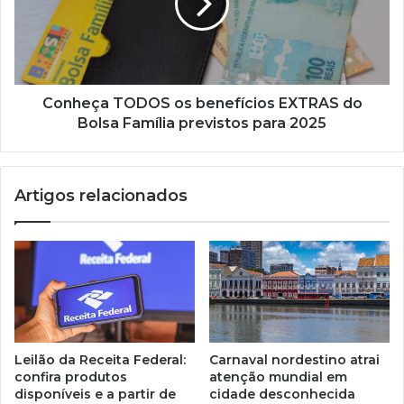
EXTRAS
do
Bolsa
Família
previstos
para
Conheça TODOS os benefícios EXTRAS do
2025
Bolsa Família previstos para 2025
Artigos relacionados
Leilão da Receita Federal:
Carnaval nordestino atrai
confira produtos
atenção mundial em
disponíveis e a partir de
cidade desconhecida