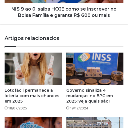
inscrever
no
NIS 9 ao 0: saiba HOJE como se inscrever no
Bolsa
Bolsa Família e garanta R$ 600 ou mais
Família
e
garanta
Artigos relacionados
R$
600
ou
mais
Lotofácil permanece a
Governo sinaliza 4
loteria com mais chances
mudanças no BPC em
em 2025
2025: veja quais são!
18/07/2025
19/12/2024