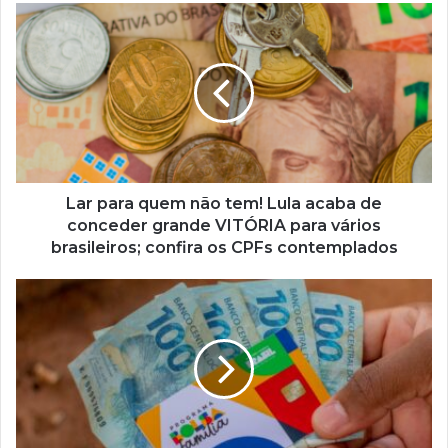
Lar
para
quem
não
tem!
Lula
acaba
de
conceder
grande
Lar para quem não tem! Lula acaba de
VITÓRIA
conceder grande VITÓRIA para vários
para
brasileiros; confira os CPFs contemplados
vários
brasileiros;
NIS
confira
9
os
ao
CPFs
0:
contemplados
saiba
HOJE
como
se