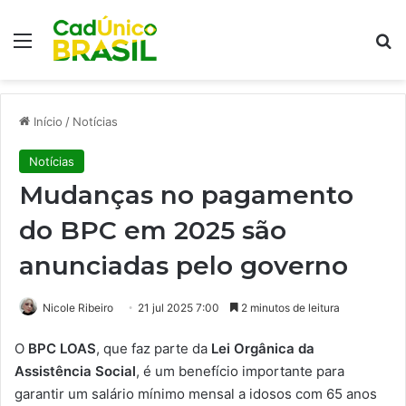
Menu
Pr
Início
/
Notícias
Notícias
Mudanças no pagamento
do BPC em 2025 são
anunciadas pelo governo
Nicole Ribeiro
21 jul 2025 7:00
2 minutos de leitura
O
BPC LOAS
, que faz parte da
Lei Orgânica da
Assistência Social
, é um benefício importante para
garantir um salário mínimo mensal a idosos com 65 anos