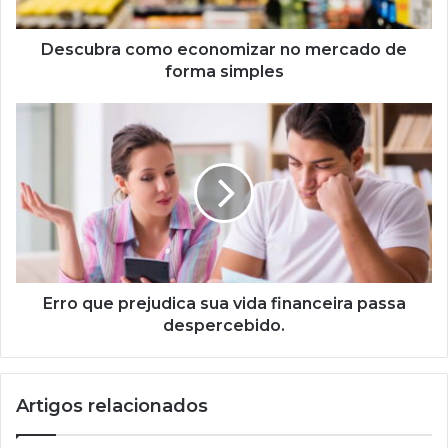
simples
Descubra como economizar no mercado de
forma simples
Erro
que
prejudica
sua
vida
financeira
passa
despercebido.
Erro que prejudica sua vida financeira passa
despercebido.
Artigos relacionados