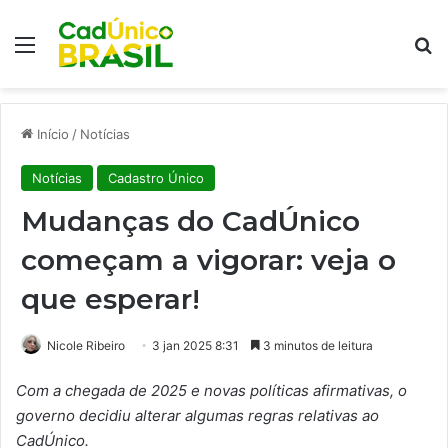
Menu
Pr
Início
/
Notícias
Notícias
Cadastro Único
Mudanças do CadÚnico
começam a vigorar: veja o
que esperar!
Nicole Ribeiro
3 jan 2025 8:31
3 minutos de leitura
Com a chegada de 2025 e novas políticas afirmativas, o
governo decidiu alterar algumas regras relativas ao
CadÚnico.