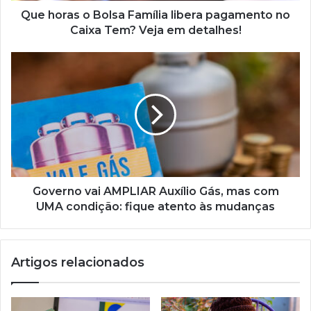
Tem?
Que horas o Bolsa Família libera pagamento no
Veja
Caixa Tem? Veja em detalhes!
em
detalhes!
Governo
vai
AMPLIAR
Auxílio
Gás,
mas
com
UMA
condição:
fique
Governo vai AMPLIAR Auxílio Gás, mas com
atento
UMA condição: fique atento às mudanças
às
mudanças
Artigos relacionados