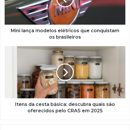
conquistam
os
brasileiros
Mini lança modelos elétricos que conquistam
os brasileiros
Itens
da
cesta
básica:
descubra
quais
são
oferecidos
pelo
CRAS
Itens da cesta básica: descubra quais são
em
oferecidos pelo CRAS em 2025
2025