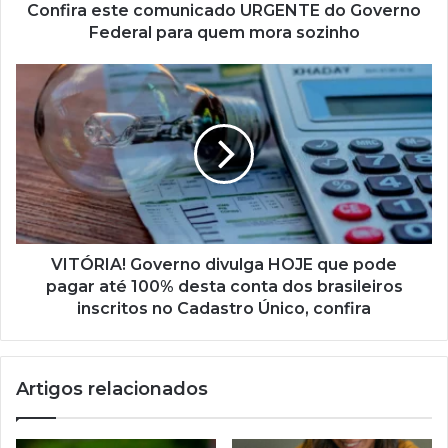
mora
Confira este comunicado URGENTE do Governo
sozinho
Federal para quem mora sozinho
VITÓRIA!
Governo
divulga
HOJE
que
pode
pagar
até
100%
desta
VITÓRIA! Governo divulga HOJE que pode
conta
pagar até 100% desta conta dos brasileiros
dos
inscritos no Cadastro Único, confira
brasileiros
inscritos
no
Artigos relacionados
Cadastro
Único,
confira