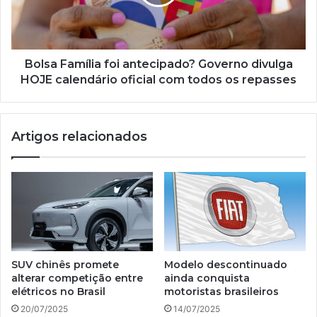
divulga
HOJE
calendário
oficial
com
Bolsa Família foi antecipado? Governo divulga
todos
HOJE calendário oficial com todos os repasses
os
repasses
Artigos relacionados
SUV chinês promete
Modelo descontinuado
alterar competição entre
ainda conquista
elétricos no Brasil
motoristas brasileiros
20/07/2025
14/07/2025