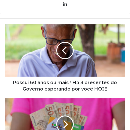
Linkedin
Possui
60
anos
ou
mais?
Há
3
presentes
do
Governo
Possui 60 anos ou mais? Há 3 presentes do
esperando
Governo esperando por você HOJE
por
você
Bolsa
HOJE
Família
foi
antecipado?
Governo