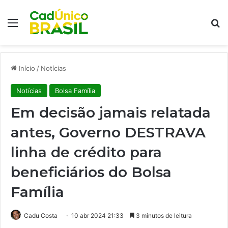
Menu
Pr
Início
/
Notícias
Notícias
Bolsa Família
Em decisão jamais relatada
antes, Governo DESTRAVA
linha de crédito para
beneficiários do Bolsa
Família
Cadu Costa
10 abr 2024 21:33
3 minutos de leitura