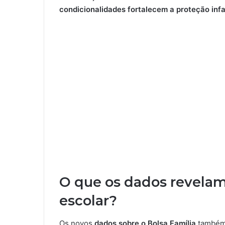
condicionalidades fortalecem a proteção infan
O que os dados revelam
escolar?
Os novos
dados sobre o Bolsa Família
também 