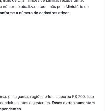
a
, mais de 21,2 milhões de famílias receberam ao
 número é atualizado todo mês pelo Ministério do
conforme o número de cadastros ativos.
 mas em algumas regiões o total superou R$ 700. Isso
as, adolescentes e gestantes.
Esses extras aumentam
dependentes.