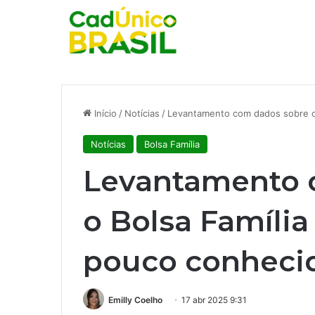
Início
/
Notícias
/
Levantamento com dados sobre o 
Notícias
Bolsa Família
Levantamento 
o Bolsa Família
pouco conhecid
Emilly Coelho
17 abr 2025 9:31